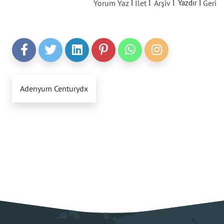
Yorum Yaz
İlet
Arşiv
Yazdır
Geri
l
l
l
l
Adenyum Centurydx